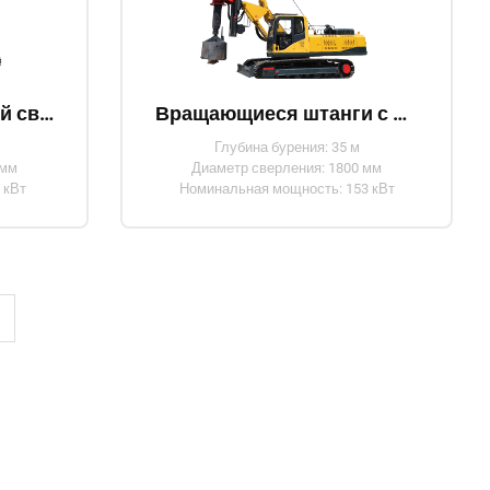
Гусеничный роторный сваебой
Вращающиеся штанги с машинным запиранием
Глубина бурения: 35 м
 мм
Диаметр сверления: 1800 мм
 кВт
Номинальная мощность: 153 кВт