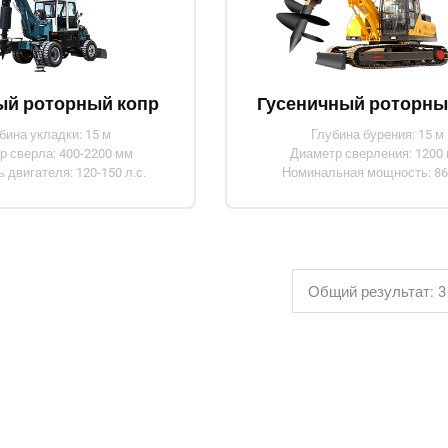
ый роторный копр
бина укладки: 15 м
Глубина бурения: 15 м
р сверла: 400-2200 мм
Диаметр сверления: 1200
двигателя: 120-150 л.с.
Номинальная мощность: 86
Общий результат: 3